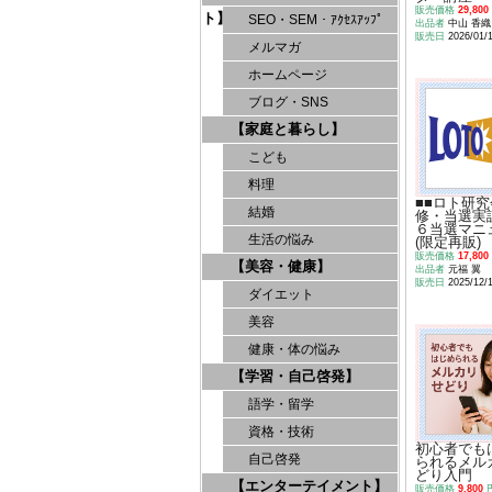
販売価格
29,800
ト】
SEO・SEM・ｱｸｾｽｱｯﾌﾟ
出品者
中山 香織
販売日
2026/01/
メルマガ
ホームページ
ブログ・SNS
【家庭と暮らし】
こども
料理
■■ロト研
結婚
修・当選実
６当選マニ
生活の悩み
(限定再販)
販売価格
17,800
【美容・健康】
出品者
元福 翼
販売日
2025/12/
ダイエット
美容
健康・体の悩み
【学習・自己啓発】
語学・留学
資格・技術
初心者でも
自己啓発
られるメル
どり入門
【エンターテイメント】
販売価格
9,800