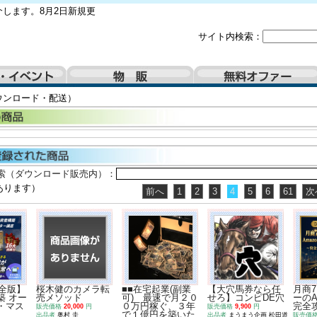
します。8月2日新規更
サイト内検索：
ウンロード・配送）
索（ダウンロード販売内）：
あります）
前へ
1
2
3
4
5
6
61
次
完全版】
桜木健のカメラ転
■■在宅起業(副業
【大穴馬券なら任
月商7
築 オー
売メソッド
可) 最速で月２０
せろ】コンピDE穴
ーのA
・マス
０万円稼ぐ、３年
完全
販売価格
20,000
円
販売価格
9,900
円
で１億円を築いた
出品者
奥村 圭
出品者
まうまう企画 松田道
販売価