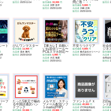
問に答・・・
ーン
販売日
2025/11/14
販売価格
33,000
円
販売日
23
出品者
天野 浩平
販売価格
9,800
円
販売日
2025/11/03
出品者
川崎 正和
販売日
2025/10/31
シート
びんワンマスター
【東カレ】自動い
不安うつクリア
社会
いね送信ツール〜
ジネ
販売価格
14,900
円
販売価格
9,800
円
PC&スマホ対応〜
円
出品者
清水 雅代
出品者
株式会社ホリページ
販売価
IR
販売日
2025/10/19
販売価格
4,980
円
販売日
2025/10/11
出品者
22
出品者
大石 海渡
合同会
販売日
2025/10/11
販売日
パーフ
たった5単元で極め
メルマガ・ステッ
ファントムＦＸ
21D
ド
る中国語通訳ハン
プメール配信ソフ
ンド
販売価格
49,800
円
ドブック
トmailis(PHP)
円
出品者
LTCM合同会社
販売価
子
販売価格
15,000
円
販売価格
23,800
円
販売日
2025/09/11
出品者