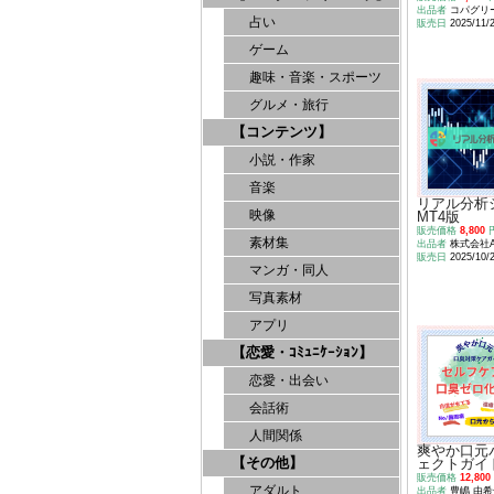
出品者
コパグリ
占い
販売日
2025/11/
ゲーム
趣味・音楽・スポーツ
グルメ・旅行
【コンテンツ】
小説・作家
音楽
リアル分析
映像
MT4版
販売価格
8,800
素材集
出品者
株式会社A
販売日
2025/10/
マンガ・同人
写真素材
アプリ
【恋愛・ｺﾐｭﾆｹｰｼｮﾝ】
恋愛・出会い
会話術
人間関係
爽やか口元
【その他】
ェクトガイ
販売価格
12,800
アダルト
出品者
豊嶋 由希