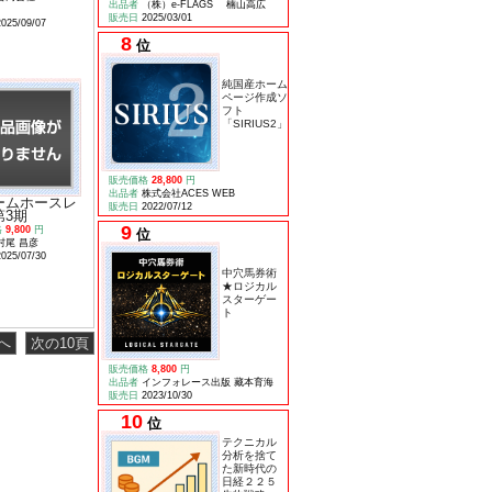
出品者
（株）e-FLAGS 楠山高広
販売日
2025/03/01
2025/09/07
8
位
純国産ホーム
ページ作成ソ
フト
「SIRIUS2」
販売価格
28,800
円
出品者
株式会社ACES WEB
ームホースレ
販売日
2022/07/12
第3期
9
格
9,800
円
位
村尾 昌彦
2025/07/30
中穴馬券術
★ロジカル
スターゲー
ト
へ
次の10頁
販売価格
8,800
円
出品者
インフォレース出版 藏本育海
販売日
2023/10/30
10
位
テクニカル
分析を捨て
た新時代の
日経２２５