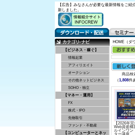
【広告】みなさんが必要な最新情報をご紹介
新しました。
HOME（ダ
【ビジネス・稼ぐ】
情報起業
アフィリエイト
オークション
商品検
（
1,808
件
その他ネットビジネス
SOHO・独立
【マネー・運用】
FX
株式・IPO
先物取引
【2026年
ファンド・不動産
Web資産構
ルインワン
【コンピューターとネッ
ター講座