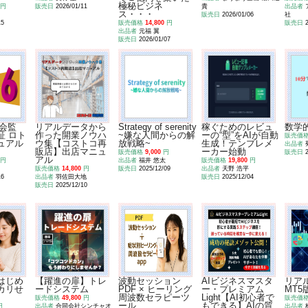
極秘ビジネ
円
販売日
2026/01/11
貴
出品者
ス・・・
販売日
2026/01/06
社
15
販売価格
14,800
円
販売日
出品者
元福 翼
販売日
2026/01/07
究会監
リアルデータから
Strategy of serenity
稼ぐためのレビュ
数学
証 ロト
作った開業ノウハ
~嫌な人間からの解
ーの“型”をAIが自動
販売価
ュアル
ウ集【コストコ再
放戦略~
生成！テンプレメ
出品者
販店】出店マニュ
ーカー始動
販売価格
9,000
円
販売日
アル
円
出品者
福井 悠太
販売価格
19,800
円
販売価格
14,800
円
販売日
2025/12/09
出品者
天野 浩平
16
出品者
羽佐田大地
販売日
2025/12/04
販売日
2025/12/10
はじめ
【躍進の扉】トレ
波動セッション
AIビジネスマスタ
リア
カリせ
ードシステム
PDF × ヒーリング
ー・プレミアム
MT5
周波数セラピーツ
Light【AI初心者で
販売価格
49,800
円
販売価
ール
もできる】AIの質
円
出品者
合同会社シンチャオ
出品者