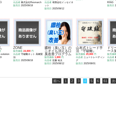
23
出品者
株式会社Resmarch
出品者
有限会社イッセイネ
RING
販売日
2025/09/18
ット
販売日
販売日
2025/09/12
ん
ZONE
膿栓（臭い玉）の
山本式トレード手
ドリ
ニオイも消える口
法『守破離』
ース
円
販売価格
24,800
円
臭改善プログラム
olution
出品者
守破離ネット 高橋賢
販売価格
29,800
円
販売価
19
治
販売価格
1,800
円
出品者
ニュートレーディン
出品者
販売日
2025/08/18
出品者
近藤 祐太
グ
販売日
販売日
2025/08/12
販売日
2025/08/01
前へ
1
2
3
4
5
6
61
次