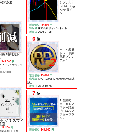
シグナル」
2025/10/22
（CyberSignal）
FX売買イ
ン・・・
販売価格
49,800
円
出品者
株式会社サイバーネット
販売日
2026/04/15
6
位
ＭＴ４裁量
トレード練
保険料削減ビ
習君プレミ
ス
アム２
格
348,000
円
アイザックプランツ
社
2025/10/09
販売価格
29,800
円
出品者
AtoZ Global Management株式
会社
販売日
2013/10/26
7
位
AI自動売
買 徹底マ
スター講座
「FX&株マ
スタープラ
ン」
ayビジネスマイ
講座
格
19,800
円
販売価格
149,000
円
合同会社CHIES