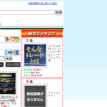
特定商取引法に基づく表示
1
位
ぷーさん式
FX トレンド
フォロー手
法トレード
マニュアル
輝
へ
次の10頁
販売価格
11,000
円
出品者
熊木 章人
販売日
2013/12/24
2
位
ファントム
ＦＸ
,000万円セラ
mazon物販・
攻略バイブル
格
4,980
円