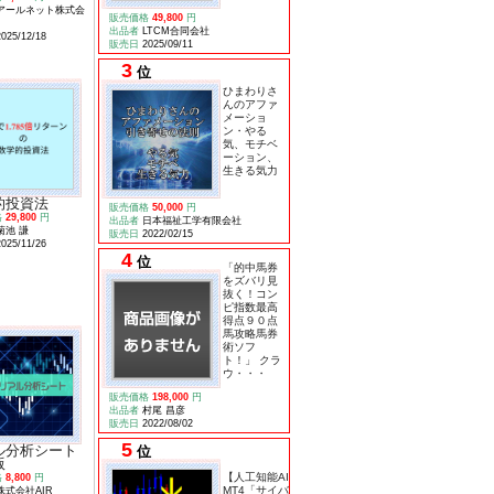
アールネット株式会
販売価格
49,800
円
出品者
LTCM合同会社
2025/12/18
販売日
2025/09/11
3
位
ひまわりさ
んのアファ
メーショ
ン・やる
気、モチベ
ーション、
生きる気力
的投資法
販売価格
50,000
円
格
29,800
円
出品者
日本福祉工学有限会社
菊池 謙
販売日
2022/02/15
2025/11/26
4
位
「的中馬券
をズバリ見
抜く！コン
ピ指数最高
得点９０点
馬攻略馬券
術ソフ
ト！」 クラ
ウ・・・
販売価格
198,000
円
出品者
村尾 昌彦
販売日
2022/08/02
5
ル分析シート
位
版
【人工知能AI】
格
8,800
円
MT4「サイバー
株式会社AIR